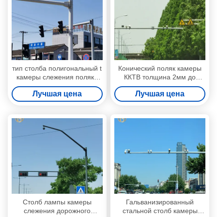
тип столба полигональный t
Конический поляк камеры
камеры слежения поляка
ККТВ толщина 2мм до
камеры CCTV 6M 8M для
30мм с аттестацией ИСО
Лучшая цена
Лучшая цена
главной улицы
9001
Столб лампы камеры
Гальванизированный
слежения дорожного
стальной столб камеры