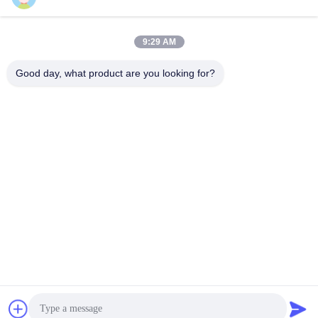
9:29 AM
Быстрый контакт
Good day, what product are you looking for?
Телефон
86-510-87871161
Электронная почта
li@fu-tao.com
Адрес
Дорога Синхэ №1, Промышленная зона Хэцяо, Исин,
Цзянсу, Китай
Политика конфиденциальности
|
Карта сайта
Китай хорошо. Качество Металлический силовой столб
Доставщик. 2020-2026 Yixing Futao Metal Structural Unit Co. Ltd
Все. Все права защищены.