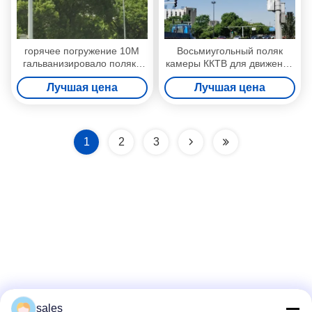
горячее погружение 10M
Восьмиугольный поляк
гальванизировало поляка
камеры ККТВ для движения
камеры CCTV A36
в л землетрясении формы
Лучшая цена
Лучшая цена
устойчивом
1
2
3
Социальные сети
sales