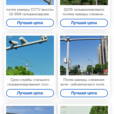
поляк камеры CCTV высоты
Q235 гальванизировало
10-35M гальванизировал
поляка камеры слежения
стальной поляка камеры
CCTV кронштейны на
Лучшая цена
Лучшая цена
слежения
открытом воздухе двойные
Срок службы стального
Поляк камеры слежения
гальванизирования столба
анти- сейсмического поляка
85ум лампы камеры
камеры CCTV дизайна
Лучшая цена
Лучшая цена
слежения длинный
стальной