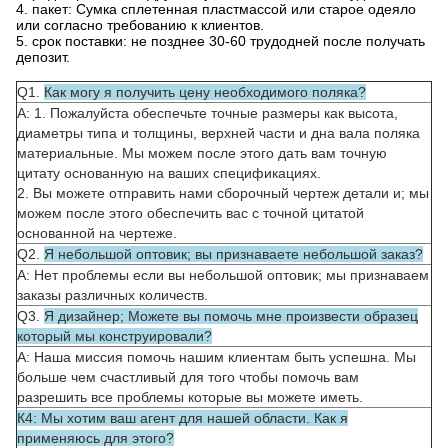
4. пакет: Сумка сплетенная пластмассой или старое одеяло
или согласно требованию к клиентов.
5. срок поставки: не позднее 30-60 трудодней после получать
депозит.
Q1.
Как могу я получить цену необходимого поляка?
А: 1. Пожалуйста обеспечьте точные размеры как высота,
диаметры типа и толщины, верхней части и дна вала поляка
материальные. Мы можем после этого дать вам точную
цитату основанную на ваших спецификациях.
2. Вы можете отправить нами сборочный чертеж детали и; мы
можем после этого обеспечить вас с точной цитатой
основанной на чертеже.
Q2.
Я небольшой оптовик; вы признаваете небольшой заказ?
А: Нет проблемы если вы небольшой оптовик; мы признаваем
заказы различных количеств.
Q3.
Я дизайнер; Можете вы помочь мне произвести образец
который мы конструировали?
А: Наша миссия помочь нашим клиентам быть успешна. Мы
больше чем счастливый для того чтобы помочь вам
разрешить все проблемы которые вы можете иметь.
К4: Мы хотим ваш агент для нашей области. Как я
применяюсь для этого?