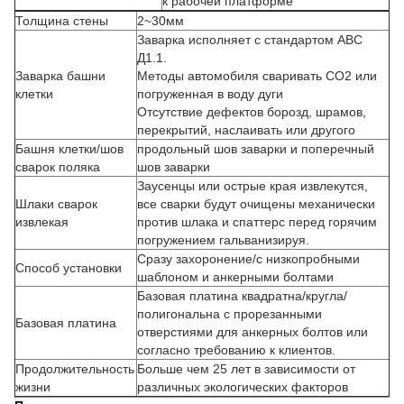
к рабочей платформе
Толщина стены
2~30мм
Заварка исполняет с стандартом АВС
Д1.1.
Заварка башни
Методы автомобиля сваривать СО2 или
клетки
погруженная в воду дуги
Отсутствие дефектов борозд, шрамов,
перекрытий, наслаивать или другого
Башня клетки/шов
продольный шов
заварки и поперечный
сварок поляка
шов заварки
Заусенцы или острые края извлекутся,
Шлаки сварок
все сварки будут очищены механически
извлекая
против шлака и спаттерс перед горячим
погружением гальванизируя.
Сразу захоронение/с низкопробными
Способ установки
шаблоном и анкерными болтами
Базовая платина квадратна/кругла/
полигональна с прорезанными
Базовая платина
отверстиями для анкерных болтов или
согласно требованию к клиентов.
Продолжительность
Больше чем 25 лет в зависимости от
жизни
различных экологических факторов