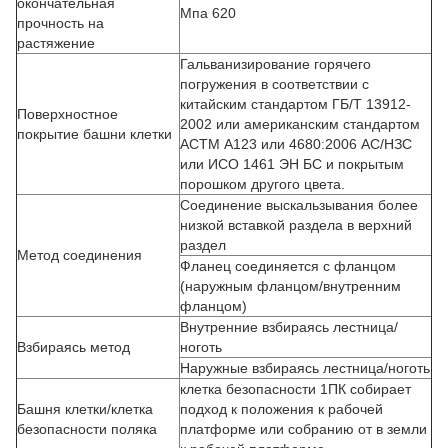
окончательная
Мпа 620
прочность на
растяжение
Гальванизирование горячего
погружения в соответствии с
китайским стандартом ГБ/Т 13912-
Поверхностное
2002 или американским стандартом
покрытие башни клетки
АСТМ А123 или 4680:2006 АС/НЗС
или ИСО 1461 ЭН БС и покрытым
порошком другого цвета.
Соединение выскальзывания более
низкой вставкой раздела в верхний
раздел
Метод соединения
Фланец соединяется с фланцом
(наружным фланцом/внутренним
фланцом)
Внутренние взбираясь лестница/
Взбираясь метод
ноготь
Наружные взбираясь лестница/ноготь
клетка безопасности 1ПК собирает
Башня клетки/клетка
подход к положения к рабочей
безопасности поляка
платформе или собранию от в земли