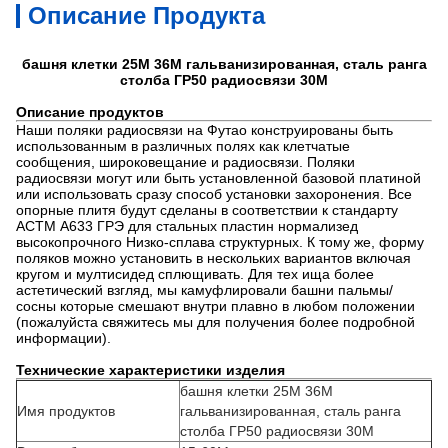
Описание Продукта
башня клетки 25М 36М гальванизированная, сталь ранга
столба ГР50 радиосвязи 30М
Описание продуктов
Наши поляки радиосвязи на Футао конструированы быть
использованным в различных полях как клетчатые
сообщения, широковещание и радиосвязи. Поляки
радиосвязи могут или быть установленной базовой платиной
или использовать сразу способ установки захоронения. Все
опорные плитя будут сделаны в соответствии к стандарту
АСТМ А633 ГРЭ для стальных пластин нормализед
высокопрочного Низко-сплава структурных. К тому же, форму
поляков можно установить в нескольких вариантов включая
кругом и мултисидед сплющивать. Для тех ища более
астетический взгляд, мы камуфлировали башни пальмы/
сосны которые смешают внутри плавно в любом положении
(пожалуйста свяжитесь мы для получения более подробной
информации).
Технические характеристики изделия
башня клетки 25М 36М
Имя продуктов
гальванизированная, сталь ранга
столба ГР50 радиосвязи 30М