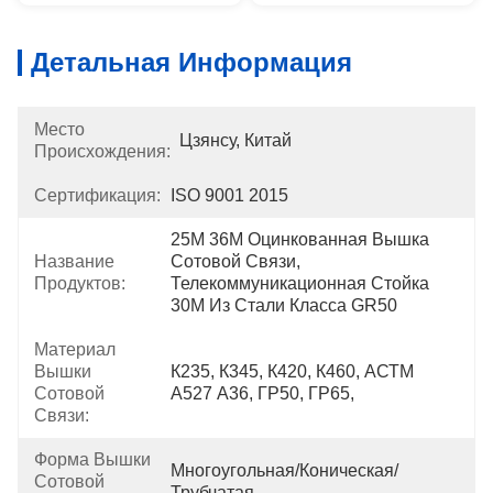
Детальная Информация
Место
Цзянсу, Китай
Происхождения:
Сертификация:
ISO 9001 2015
25M 36M Оцинкованная Вышка 
Название
Сотовой Связи, 
Продуктов:
Телекоммуникационная Стойка 
30M Из Стали Класса GR50
Материал
Вышки
К235, К345, К420, К460, АСТМ 
Сотовой
А527 А36, ГР50, ГР65,
Связи:
Форма Вышки
Многоугольная/коническая/
Сотовой
Трубчатая