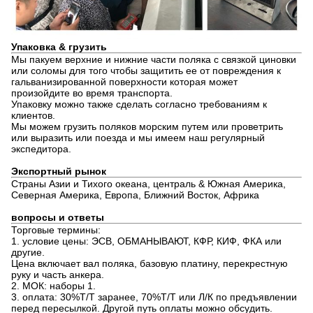
Упаковка & грузить
Мы пакуем верхние и нижние части поляка с связкой циновки
или соломы для того чтобы защитить ее от повреждения к
гальванизированной поверхности которая может
произойдите во время транспорта.
Упаковку можно также сделать согласно требованиям к
клиентов.
Мы можем грузить поляков морским путем или проветрить
или выразить или поезда и мы имеем наш регулярный
экспедитора.
Экспортный рынок
Страны Азии и Тихого океана, централь & Южная Америка,
Северная Америка, Европа, Ближний Восток, Африка
вопросы и ответы
Торговые термины:
1. условие цены: ЭСВ, ОБМАНЫВАЮТ, КФР, КИФ, ФКА или
другие.
Цена включает вал поляка, базовую платину, перекрестную
руку и часть анкера.
2. МОК: наборы 1.
3. оплата: 30%Т/Т заранее, 70%Т/Т или Л/К по предъявлении
перед пересылкой. Другой путь оплаты можно обсудить.