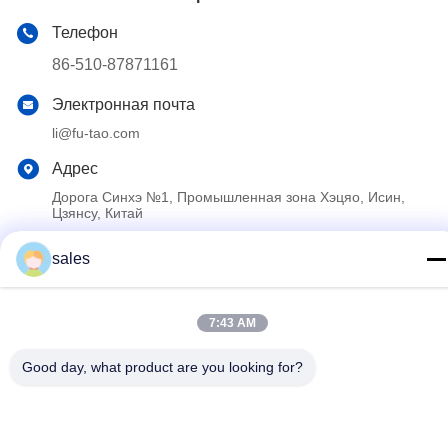
Телефон
86-510-87871161
Электронная почта
li@fu-tao.com
Адрес
Дорога Синхэ №1, Промышленная зона Хэцяо, Исин,
Цзянсу, Китай
sales
Политика конфиденциальности
|
Карта сайта
Китай хорошо. Качество Металлический силовой столб
7:43 AM
Доставщик. 2020-2026 Yixing Futao Metal Structural Unit Co. Ltd
Все. Все права защищены.
Good day, what product are you looking for?