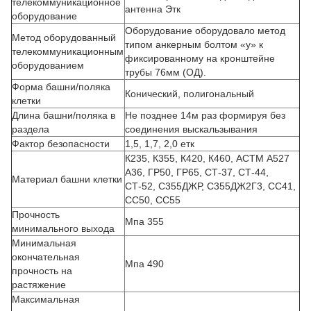
телекоммуникационное
антенна Этк
оборудование
Оборудование оборудовало метод
Метод оборудованный
типом анкерным болтом «у» к
телекоммуникационным
фиксированному на кронштейне
оборудованием
трубы 76мм (ОД).
Форма башни/поляка
Конический, полигональный
клетки
Длина башни/поляка в
Не позднее 14м раз формируя без
раздела
соединения выскальзывания
Фактор безопасности
1,5, 1,7, 2,0 етк
К235, К355, К420, К460, АСТМ А527
А36, ГР50, ГР65, СТ-37, СТ-44,
Материал башни клетки
СТ-52, С355ДЖР, С355ДЖ2Г3, СС41,
СС50, СС55
Прочность
Мпа 355
минимального выхода
Минимальная
окончательная
Мпа 490
прочность на
растяжение
Максимальная