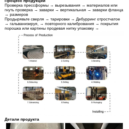
Процесс продукции
Проверка прессформы → вырезывания → материалов или
гнуть проверка → заварки → вертикальная → заварки фланца
→ размеров
Продырявьте сверля → тарировки → Дебурринг отростчатое
→ гальванизируя, → повторного калибрования → покрытия
порошка или картины продевая нитку упаковку →
Детали продукта