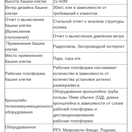
Высота башни клетки
15-60М
Ветер дизайна башни
30м/с или в зависимости от
клетки
требований к клиентов
Отчет о вычисления
Стальной отчет о анализа структуры
башни клетки
поляка
(Вычисление
Отчет о вычисления давления ветра
отклонения)
Применения башни
Радиосвязь, беспроводной интернет.
клетки
Место применения
Парк, гора етк
башни клетки
Рабочая платформа наслаивает
Рабочая платформа
количество в зависимости от
башни клетки
количества установок антенн/
размера/веса
Оборудования кронштейна труба
пользы 76мм обычно (ОД), длина
Кронштейн
кронштейна в зависимости от слоев
телекоммуникационного
рабочей платформы и
оборудования
дистанционирование
рабочая платформа.
Оборудованное
РРУ, Микроволн-блюдо, Радоме,