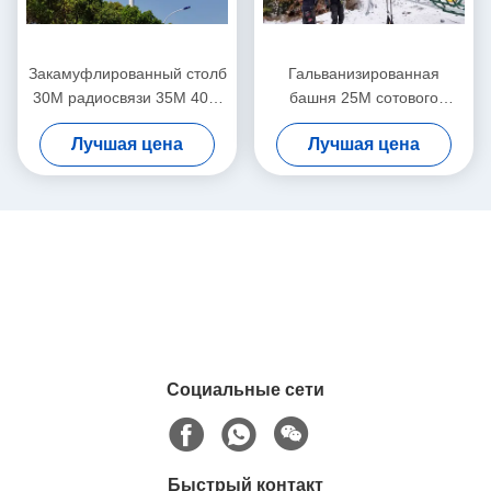
Закамуфлированный столб
Гальванизированная
30М радиосвязи 35М 40М
башня 25М сотового
для освещать и
телефона 35М соединение
Лучшая цена
Лучшая цена
радиотелеграфа
перекрывает/фланца
Социальные сети
Быстрый контакт