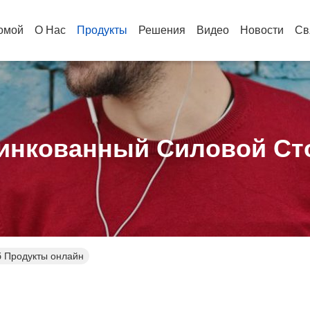
омой
О Нас
Продукты
Решения
Видео
Новости
Св
инкованный Силовой Ст
б Продукты онлайн