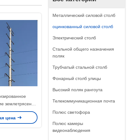
Металлический силовой столб
оцинкованный силовой столб
Электрический столб
Стальной общего назначения
поляк
Трубчатый стальной столб
Фонарный столб улицы
Высокий поляк рангоута
изированное
Телекоммуникационная почта
ие землетрясения
ка электричества
Полюс светофора
ая цена
 хорошее
Полюс камеры
видеонаблюдения