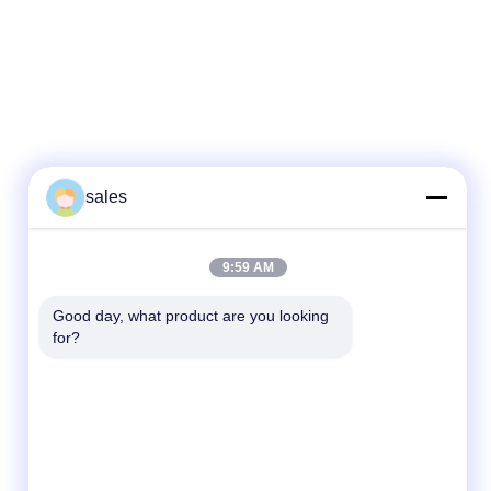
sales
Быстрый контакт
9:59 AM
Телефон
86-510-87871161
Good day, what product are you looking 
for?
Электронная почта
li@fu-tao.com
Адрес
Дорога Синхэ №1, Промышленная зона
Хэцяо, Исин, Цзянсу, Китай