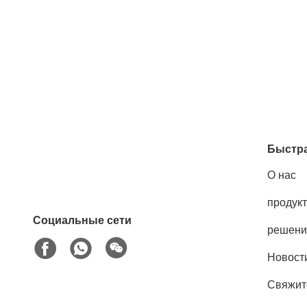
Быстра
О нас
продук
Социальные сети
решени
Новост
Свяжит