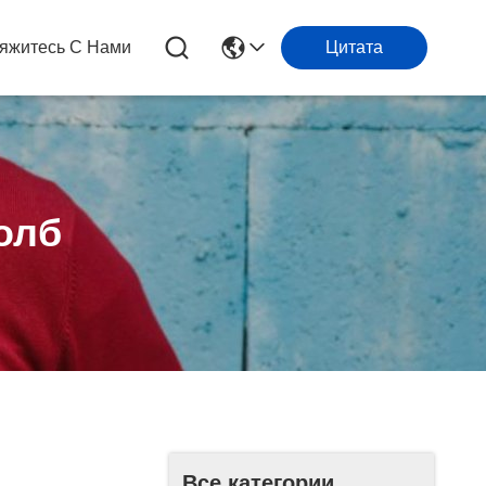
яжитесь С Нами
Цитата
олб
Все категории